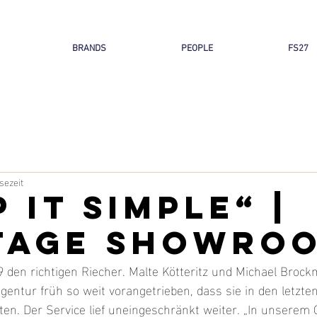
BRANDS
PEOPLE
FS27
sezeit
 it simple“ |
tage Showro
 den richtigen Riecher. Malte Kötteritz und Michael Broc
 Agentur früh so weit vorangetrieben, dass sie in den letzt
ten. Der Service lief uneingeschränkt weiter. „In unserem 