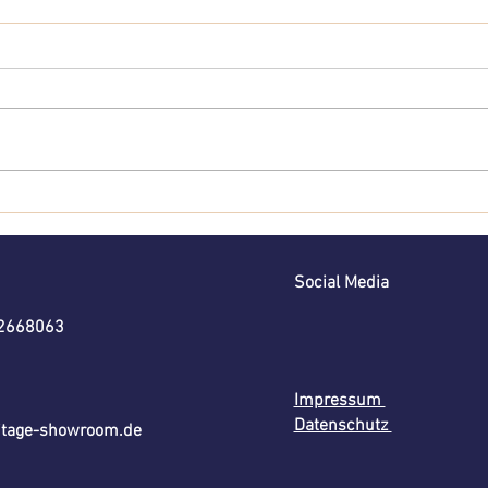
Circolo 1901 |
Gi
Mehr als
ei
Blazer
un
Social Media
Kl
32668063
Impressum
Datenschutz
itage-showroom.de