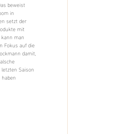
Das beweist 
oom in 
n setzt der 
odukte mit 
t kann man 
n Fokus auf die 
Brockmann damit, 
alsche 
 letzten Saison 
 haben 