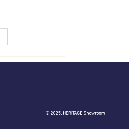
bt es
gentlich ein
vergängliches
eidungsstück?
© 2025, HERITAGE Showroom